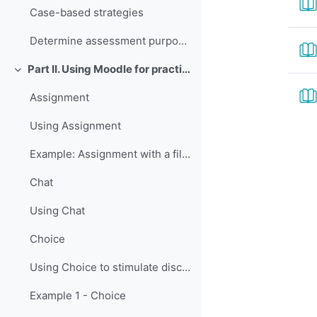
Case-based strategies
Determine assessment purposes and methods
Part II. Using Moodle for practice and assessment
Свернуть
Assignment
Using Assignment
Example: Assignment with a file upload
Chat
Using Chat
Choice
Using Choice to stimulate discussion
Example 1 - Choice