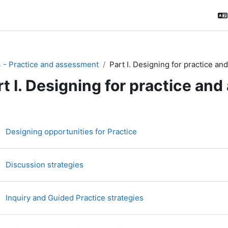
4 - Practice and assessment
Part I. Designing for practice a
rt I. Designing for practice an
ction outline
Книга
Designing opportunities for Practice
Книга
Discussion strategies
Книга
Inquiry and Guided Practice strategies