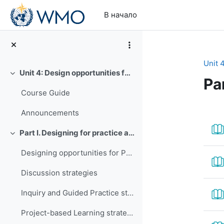
Перейти к основному содержанию
В начало
Unit 
Unit 4: Design opportunities for practice and assessment
Свернуть
Pa
Course Guide
Se
Announcements
Part I. Designing for practice and assessment
Свернуть
Designing opportunities for Practice
Discussion strategies
Inquiry and Guided Practice strategies
Project-based Learning strategies