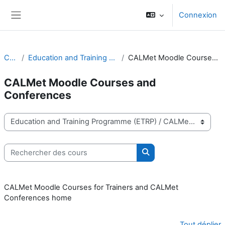
Passer au contenu principal
Connexion
Panneau latéral
Cours
Education and Training Programme (ETRP)
CALMet Moodle Courses and Conferences
CALMet Moodle Courses and
Conferences
Catégories de cours
Rechercher des cours
Rechercher des cours
CALMet Moodle Courses for Trainers and CALMet
Conferences home
Tout déplier