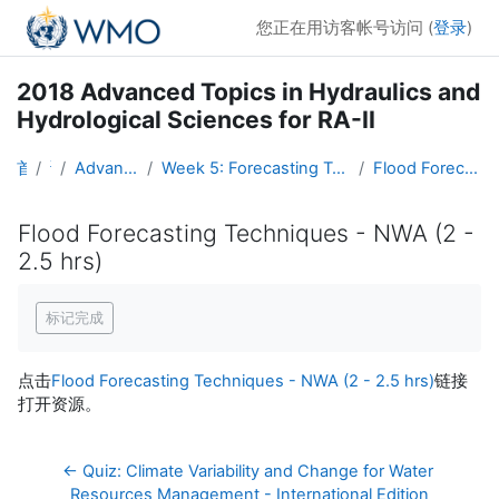
跳到主要内容
您正在用访客帐号访问 (
登录
)
2018 Advanced Topics in Hydraulics and
Hydrological Sciences for RA-II
首页
课程
Advanced Hydro Course-2018
Week 5: Forecasting Techniques, Verification, and Hydrometeorology (16 - 22 April)
Flood Forecasting Techniques - NWA (2 - 2.5 hrs)
Flood Forecasting Techniques - NWA (2 -
2.5 hrs)
完成条件
标记完成
点击
Flood Forecasting Techniques - NWA (2 - 2.5 hrs)
链接
打开资源。
← Quiz: Climate Variability and Change for Water 
Resources Management - International Edition