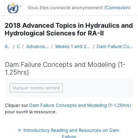
Passer au contenu principal
Vous êtes connecté anonymement (
Connexion
)
2018 Advanced Topics in Hydraulics and
Hydrological Sciences for RA-II
Accueil
Cours
Advanced Hydro Course-2018
Weeks 1 and 2: Hydraulics (19 March - 1 April)
Dam Failure Concepts and Modeling (1-1.25hrs)
Dam Failure Concepts and Modeling (1-
1.25hrs)
Conditions d’achèvement
Marquer comme terminé
Cliquer sur
Dam Failure Concepts and Modeling (1-1.25hrs)
pour ouvrir la ressource.
← Introductory Reading and Resources on Dam 
Failure