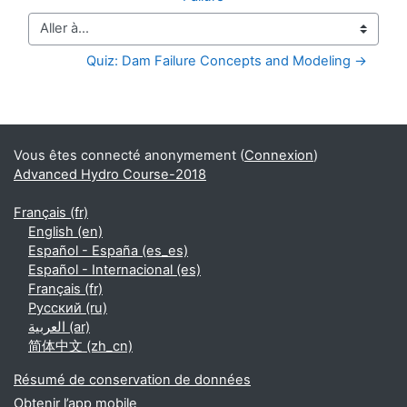
Aller à…
Quiz: Dam Failure Concepts and Modeling →
Blocs supplémentaires
Vous êtes connecté anonymement (
Connexion
)
Advanced Hydro Course-2018
Français ‎(fr)‎
English ‎(en)‎
Español - España ‎(es_es)‎
Español - Internacional ‎(es)‎
Français ‎(fr)‎
Русский ‎(ru)‎
العربية ‎(ar)‎
简体中文 ‎(zh_cn)‎
Résumé de conservation de données
Obtenir l’app mobile