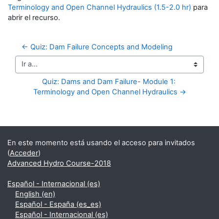
Terminology and Open Channel Hydraulics (1.5-2.0 hr)
para
abrir el recurso.
← Quiz: Dam Failure Concepts and Modeling
Ir a...
Quiz: Dams and Dam Failure- Module 1: 
Terminology and Open Channel Hydraulics →
Bloques suplementarios
En este momento está usando el acceso para invitados
(
Acceder
)
Advanced Hydro Course-2018
Español - Internacional ‎(es)‎
English ‎(en)‎
Español - España ‎(es_es)‎
Español - Internacional ‎(es)‎