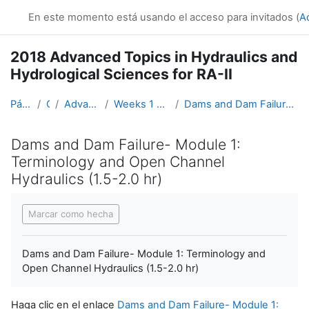
Salta al contenido principal
En este momento está usando el acceso para invitados (
A
2018 Advanced Topics in Hydraulics and
Hydrological Sciences for RA-II
Página Principal
Cursos
Advanced Hydro Course-2018
Weeks 1 and 2: Hydraulics (19 March - 1 April)
Dams and Dam Failure- Module 1: Terminology and Open Channel Hydraulics (1.5-2.0 hr)
Dams and Dam Failure- Module 1:
Terminology and Open Channel
Hydraulics (1.5-2.0 hr)
Requisitos de finalización
Marcar como hecha
Dams and Dam Failure- Module 1: Terminology and
Open Channel Hydraulics (1.5-2.0 hr)
Haga clic en el enlace
Dams and Dam Failure- Module 1: