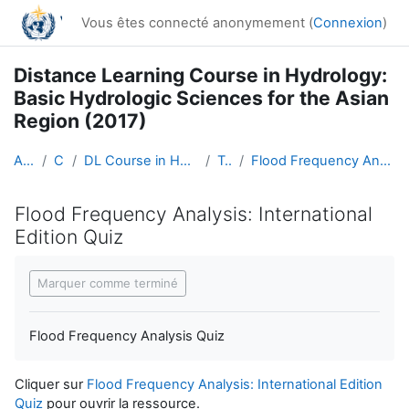
Passer au contenu principal
Vous êtes connecté anonymement (
Connexion
)
Distance Learning Course in Hydrology:
Basic Hydrologic Sciences for the Asian
Region (2017)
Accueil
Cours
DL Course in Hydrology - Asia RA-II-2017
Topic 6
Flood Frequency Analysis: International Edition Quiz
Flood Frequency Analysis: International
Edition Quiz
Conditions d’achèvement
Marquer comme terminé
Flood Frequency Analysis Quiz
Cliquer sur
Flood Frequency Analysis: International Edition
Quiz
pour ouvrir la ressource.