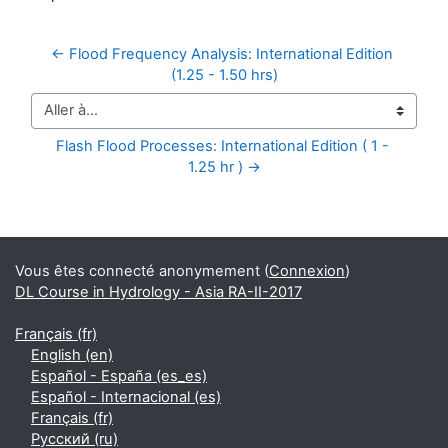
← Flood Frequency Analysis: International Edition 
(1.25 - 1.50 hrs)
Aller à…
Flash Flood Processes: International Edition ( 1 - 
1.25 hr ) →
Blocs supplémentaires
Vous êtes connecté anonymement (
Connexion
)
DL Course in Hydrology - Asia RA-II-2017
Français ‎(fr)‎
English ‎(en)‎
Español - España ‎(es_es)‎
Español - Internacional ‎(es)‎
Français ‎(fr)‎
Русский ‎(ru)‎