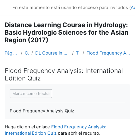
Salta al contenido principal
En este momento está usando el acceso para invitados (
A
Distance Learning Course in Hydrology:
Basic Hydrologic Sciences for the Asian
Region (2017)
Página Principal
Cursos
DL Course in Hydrology - Asia RA-II-2017
Topic 6
Flood Frequency Analysis: International Edition Quiz
Flood Frequency Analysis: International
Edition Quiz
Requisitos de finalización
Marcar como hecha
Flood Frequency Analysis Quiz
Haga clic en el enlace
Flood Frequency Analysis:
International Edition Quiz
para abrir el recurso.