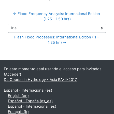
← Flood Frequency Analysis: International Edition 
(1.25 - 1.50 hrs)
Ir a...
Flash Flood Processes: International Edition ( 1 - 
1.25 hr ) →
Bloques suplementarios
En este momento está usando el acceso para invitados
(
Acceder
)
DL Course in Hydrology - Asia RA-II-2017
Español - Internacional ‎(es)‎
English ‎(en)‎
Español - España ‎(es_es)‎
Español - Internacional ‎(es)‎
Français ‎(fr)‎