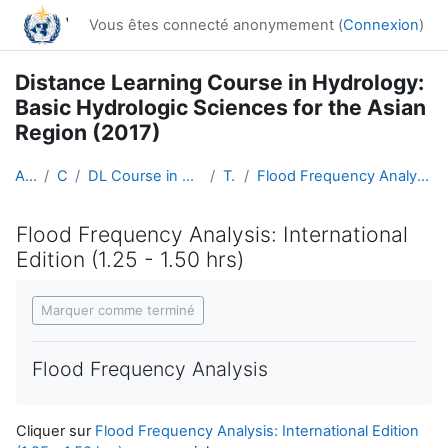
Passer au contenu principal
Vous êtes connecté anonymement (
Connexion
)
Distance Learning Course in Hydrology:
Basic Hydrologic Sciences for the Asian
Region (2017)
Accueil
Cours
DL Course in Hydrology - Asia RA-II-2017
Topic 6
Flood Frequency Analysis: International Edition (1.25 - 1.50 hrs)
Flood Frequency Analysis: International
Edition (1.25 - 1.50 hrs)
Conditions d’achèvement
Marquer comme terminé
Flood Frequency Analysis
Cliquer sur
Flood Frequency Analysis: International Edition