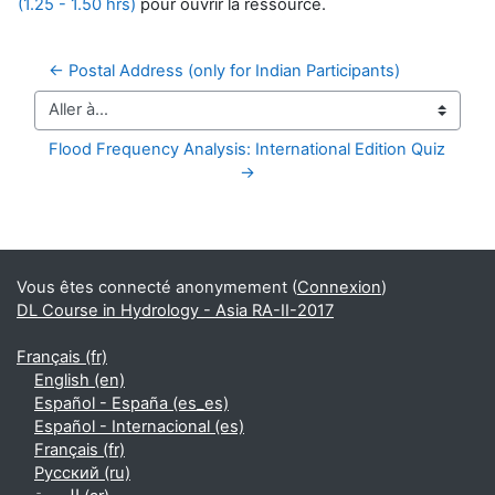
(1.25 - 1.50 hrs)
pour ouvrir la ressource.
← Postal Address (only for Indian Participants)
Aller à…
Flood Frequency Analysis: International Edition Quiz 
→
Blocs supplémentaires
Vous êtes connecté anonymement (
Connexion
)
DL Course in Hydrology - Asia RA-II-2017
Français ‎(fr)‎
English ‎(en)‎
Español - España ‎(es_es)‎
Español - Internacional ‎(es)‎
Français ‎(fr)‎
Русский ‎(ru)‎