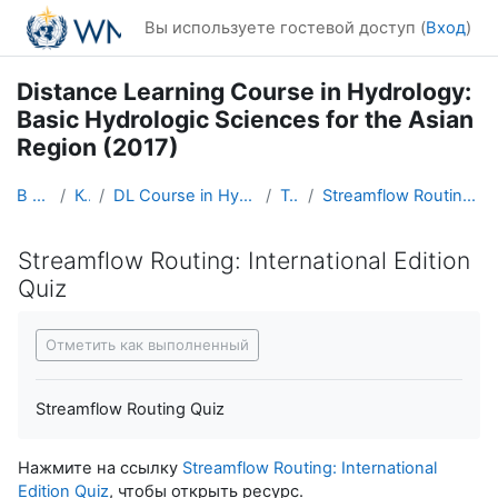
Перейти к основному содержанию
Вы используете гостевой доступ (
Вход
)
Distance Learning Course in Hydrology:
Basic Hydrologic Sciences for the Asian
Region (2017)
В начало
Курсы
DL Course in Hydrology - Asia RA-II-2017
Topic 5
Streamflow Routing: International Edition Quiz
Streamflow Routing: International Edition
Quiz
Требуемые условия завершения
Отметить как выполненный
Streamflow Routing Quiz
Нажмите на ссылку
Streamflow Routing: International
Edition Quiz
, чтобы открыть ресурс.