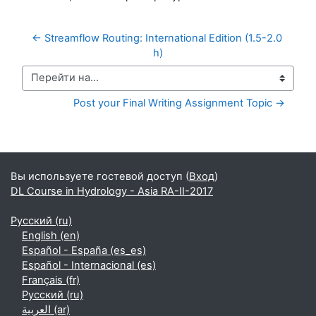
← Streamflow Routing: International Edition (1.5-2.0 
h)
Перейти на...
Post your Final Writing Assignment Topic →
Дополнительные блоки
Вы используете гостевой доступ (
Вход
)
DL Course in Hydrology - Asia RA-II-2017
Русский ‎(ru)‎
English ‎(en)‎
Español - España ‎(es_es)‎
Español - Internacional ‎(es)‎
Français ‎(fr)‎
Русский ‎(ru)‎
العربية ‎(ar)‎