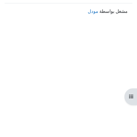
مشغل بواسطة
مودل
هرس المقرر