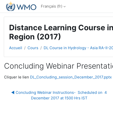
Passer au contenu principal
Français ‎(fr)‎
Distance Learning Course in
Region (2017)
Accueil
Cours
DL Course in Hydrology - Asia RA-II-2
Concluding Webinar Presentat
Conditions d’achèvement
Cliquer le lien
DL_Concluding_session_December_2017.pptx
◀︎ Concluding Webinar Instructions-  Scheduled on  4 
December 2017 at 1500 Hrs IST