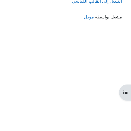
التبديل إلى القالب القياسي
مشغل بواسطة
مودل
هرس المقرر