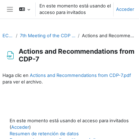
Salta al contenido principal
En este momento está usando el
Acceder
acceso para invitados
Panel lateral
EC-CDP
7th Meeting of the CDP (20-22 March 2023)
Actions and Recommendations from CDP-7
Actions and Recommendations from
CDP-7
Requisitos de finalización
Haga clic en
Actions and Recommendations from CDP-7.pdf
para ver el archivo.
En este momento está usando el acceso para invitados
(
Acceder
)
Resumen de retención de datos