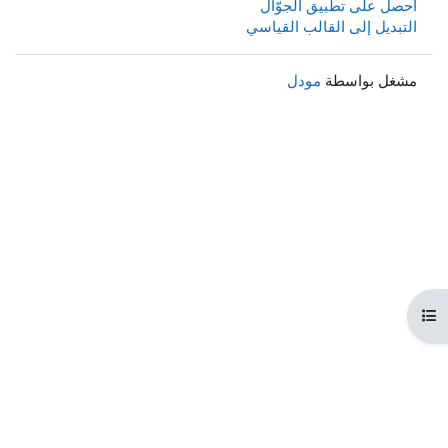
احصل على تطبيق الجوّال
التبديل إلى القالب القياسي
مشغل بواسطة
مودل
هرس المقرر