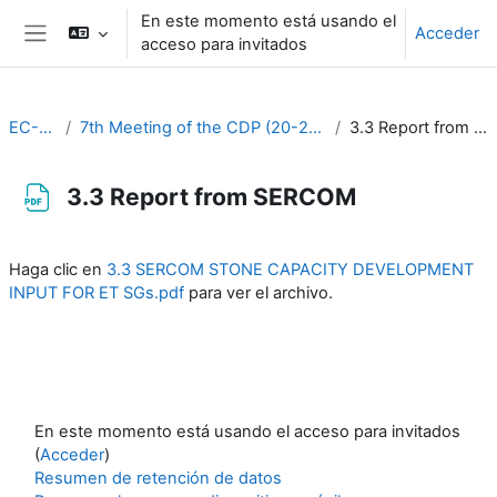
Salta al contenido principal
En este momento está usando el
Acceder
acceso para invitados
Panel lateral
EC-CDP
7th Meeting of the CDP (20-22 March 2023)
3.3 Report from SERCOM
3.3 Report from SERCOM
Requisitos de finalización
Haga clic en
3.3 SERCOM STONE CAPACITY DEVELOPMENT
INPUT FOR ET SGs.pdf
para ver el archivo.
En este momento está usando el acceso para invitados
(
Acceder
)
Resumen de retención de datos