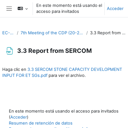
Salta al contenido principal
En este momento está usando el
Acceder
acceso para invitados
Panel lateral
EC-CDP
7th Meeting of the CDP (20-22 March 2023)
3.3 Report from SERCOM
3.3 Report from SERCOM
Requisitos de finalización
Haga clic en
3.3 SERCOM STONE CAPACITY DEVELOPMENT
INPUT FOR ET SGs.pdf
para ver el archivo.
En este momento está usando el acceso para invitados
(
Acceder
)
Resumen de retención de datos