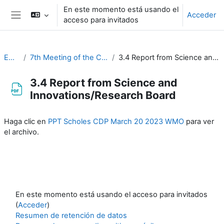
Salta al contenido principal
En este momento está usando el
Acceder
acceso para invitados
Panel lateral
EC-CDP
7th Meeting of the CDP (20-22 March 2023)
3.4 Report from Science and Innovations/Research Board
3.4 Report from Science and
Innovations/Research Board
Requisitos de finalización
Haga clic en
PPT Scholes CDP March 20 2023 WMO
para ver
el archivo.
En este momento está usando el acceso para invitados
(
Acceder
)
Resumen de retención de datos