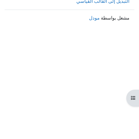
التبديل إلى القالب القياسي
مشغل بواسطة
مودل
هرس المقرر