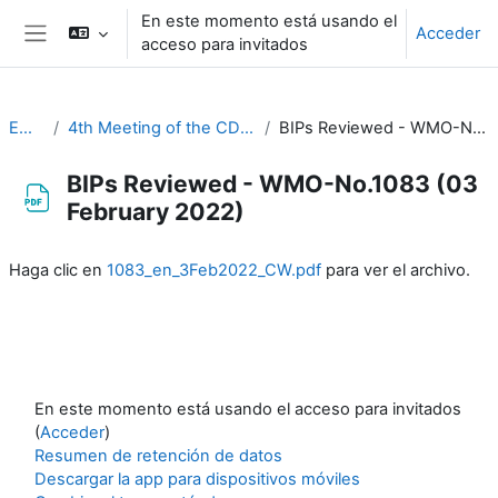
Salta al contenido principal
En este momento está usando el
Acceder
acceso para invitados
Panel lateral
EC-CDP
4th Meeting of the CDP (15-16 February 2022)
BIPs Reviewed - WMO-No.1083 (03 February 2022)
BIPs Reviewed - WMO-No.1083 (03
February 2022)
Requisitos de finalización
Haga clic en
1083_en_3Feb2022_CW.pdf
para ver el archivo.
En este momento está usando el acceso para invitados
(
Acceder
)
Resumen de retención de datos
Descargar la app para dispositivos móviles