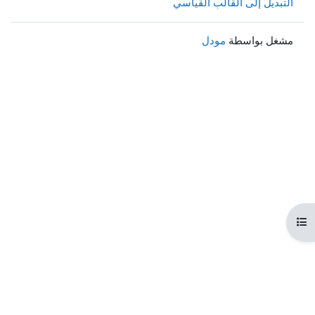
التبديل إلى القالب القياسي
مشغل بواسطة
مودل
هرس المقرر