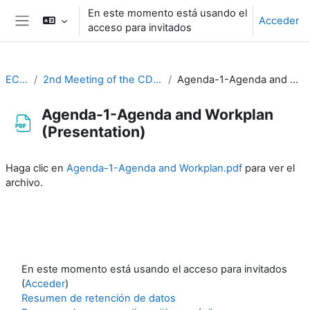
Salta al contenido principal
En este momento está usando el
Acceder
acceso para invitados
Panel lateral
EC-CDP
2nd Meeting of the CDP (3-4 February 2021)
Agenda-1-Agenda and Workplan (Presentation)
Agenda-1-Agenda and Workplan
(Presentation)
Requisitos de finalización
Haga clic en
Agenda-1-Agenda and Workplan.pdf
para ver el
archivo.
En este momento está usando el acceso para invitados
(
Acceder
)
Resumen de retención de datos