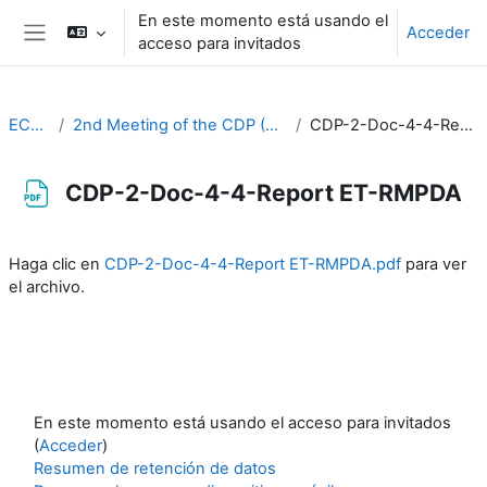
Salta al contenido principal
En este momento está usando el
Acceder
acceso para invitados
Panel lateral
EC-CDP
2nd Meeting of the CDP (3-4 February 2021)
CDP-2-Doc-4-4-Report ET-RMPDA
CDP-2-Doc-4-4-Report ET-RMPDA
Requisitos de finalización
Haga clic en
CDP-2-Doc-4-4-Report ET-RMPDA.pdf
para ver
el archivo.
En este momento está usando el acceso para invitados
(
Acceder
)
Resumen de retención de datos