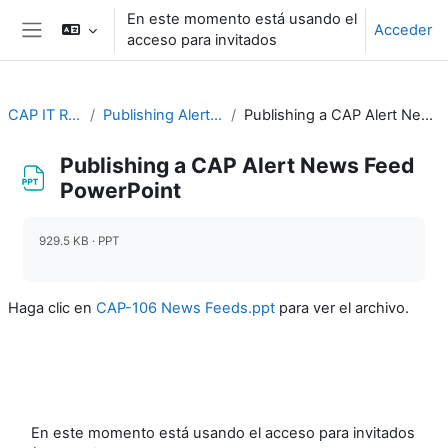
Salta al contenido principal
En este momento está usando el
Acceder
acceso para invitados
Panel lateral
CAP IT Resource
Publishing Alert News Feeds
Publishing a CAP Alert News Feed PowerPoint
Publishing a CAP Alert News Feed
PowerPoint
Requisitos de finalización
929.5 KB · PPT
Haga clic en
CAP-106 News Feeds.ppt
para ver el archivo.
En este momento está usando el acceso para invitados