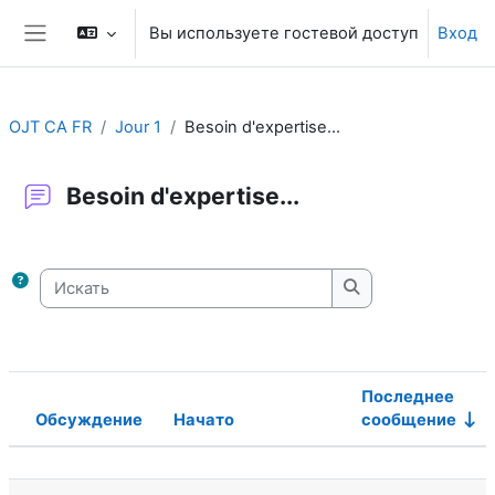
Перейти к основному содержанию
Вы используете гостевой доступ
Вход
Боковая панель
OJT CA FR
Jour 1
Besoin d'expertise...
Besoin d'expertise...
Требуемые условия завершения
Искать
Искать
Последнее
Обсуждение
Начато
сообщение
Статус
Список обсуждений. Показано 1 из