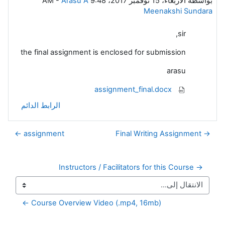
بواسطة
الأربعاء، 15 نوفمبر 2017، 9:48 AM
Arasu A
-
Meenakshi Sundara
sir,
the final assignment is enclosed for submission
arasu
assignment_final.docx
الرابط الدائم
assignment ←
→ Final Writing Assignment
→ Instructors / Facilitators for this Course
Course Overview Video (.mp4, 16mb) ←