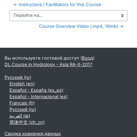
← Instructors / Facilitators for this Course
Перейти на...
Course Overview Video (.mp4, 16mb) →
Дополнительные блоки
Вы используете гостевой доступ (
Вход
)
DL Course in Hydrology - Asia RA-II-2017
Русский ‎(ru)‎
English ‎(en)‎
Español - España ‎(es_es)‎
Español - Internacional ‎(es)‎
Français ‎(fr)‎
Русский ‎(ru)‎
العربية ‎(ar)‎
简体中文 ‎(zh_cn)‎
Сводка хранения данных