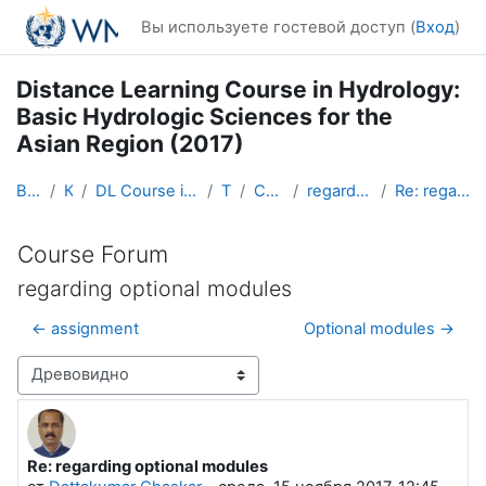
Перейти к основному содержанию
Вы используете гостевой доступ (
Вход
)
Distance Learning Course in Hydrology:
Basic Hydrologic Sciences for the
Asian Region (2017)
В начало
Курсы
DL Course in Hydrology - Asia RA-II-2017
Topic 1
Course Forum
regarding optional modules
Re: regarding optional modules
Course Forum
regarding optional modules
← assignment
Optional modules →
Режим отображения
Re: regarding optional modules
Количество ответов: 0