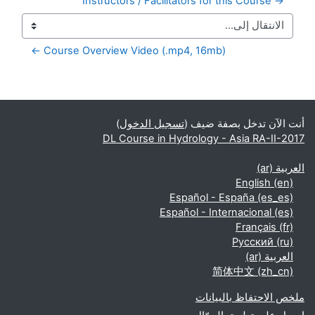
→ Instructors / Facilitators for this Course
Course Overview Video (.mp4, 16mb) ←
الكتل التكميلية
أنت الآن تدخل بصفة ضيف (
تسجيل الدخول
)
DL Course in Hydrology - Asia RA-II-2017
العربية ‎(ar)‎
English ‎(en)‎
Español - España ‎(es_es)‎
Español - Internacional ‎(es)‎
Français ‎(fr)‎
Русский ‎(ru)‎
العربية ‎(ar)‎
简体中文 ‎(zh_cn)‎
ملخص الاحتفاظ بالبيانات