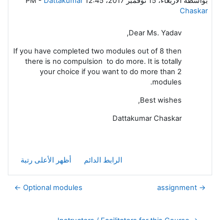
بواسطة
الأربعاء، 15 نوفمبر 2017، 12:45 PM
Dattakumar
-
Chaskar
Dear Ms. Yadav,
If you have completed two modules out of 8 then
there is no compulsion to do more. It is totally
your choice if you want to do more than 2
modules.
Best wishes,
Dattakumar Chaskar
الرابط الدائم
أظهر الأعلى رتبة
Optional modules ←
→ assignment