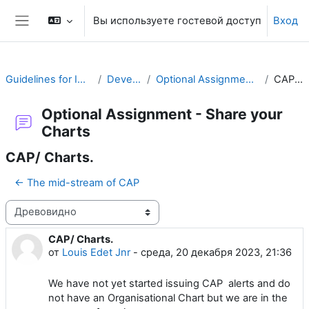
Перейти к основному содержанию
Вы используете гостевой доступ
Вход
Боковая панель
Guidelines for Implementing CAP
Develop a Plan
Optional Assignment - Share your Charts
CAP/ Charts.
Optional Assignment - Share your
Charts
CAP/ Charts.
← The mid-stream of CAP
Режим отображения
CAP/ Charts.
Количество ответов: 0
от
Louis Edet Jnr
-
среда, 20 декабря 2023, 21:36
We have not yet started issuing CAP alerts and do
not have an Organisational Chart but we are in the