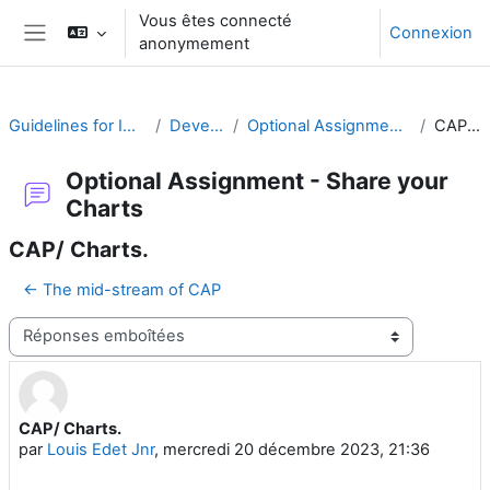
Passer au contenu principal
Vous êtes connecté
Connexion
anonymement
Panneau latéral
Guidelines for Implementing CAP
Develop a Plan
Optional Assignment - Share your Charts
CAP/ Charts.
Optional Assignment - Share your
Charts
CAP/ Charts.
← The mid-stream of CAP
Type d’affichage
CAP/ Charts.
Nombre de réponses : 0
par
Louis Edet Jnr
,
mercredi 20 décembre 2023, 21:36