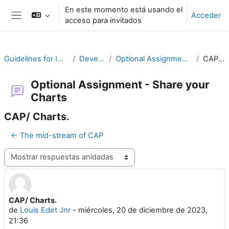
Salta al contenido principal
En este momento está usando el
Acceder
acceso para invitados
Panel lateral
Guidelines for Implementing CAP
Develop a Plan
Optional Assignment - Share your Charts
CAP/ Charts.
Optional Assignment - Share your
Charts
CAP/ Charts.
← The mid-stream of CAP
Mostrar modo
CAP/ Charts.
Número de respuestas: 0
de
Louis Edet Jnr
-
miércoles, 20 de diciembre de 2023,
21:36