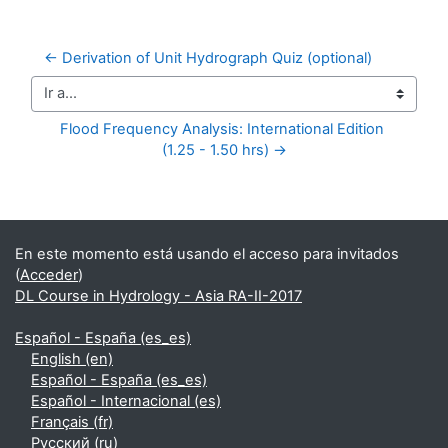
← Derivation of Unit Hydrograph Quiz (optional)
Ir a...
Flood Frequency Analysis: International Edition 
(1.25 - 1.50 hrs) →
Bloques suplementarios
En este momento está usando el acceso para invitados
(
Acceder
)
DL Course in Hydrology - Asia RA-II-2017
Español - España ‎(es_es)‎
English ‎(en)‎
Español - España ‎(es_es)‎
Español - Internacional ‎(es)‎
Français ‎(fr)‎
Русский ‎(ru)‎