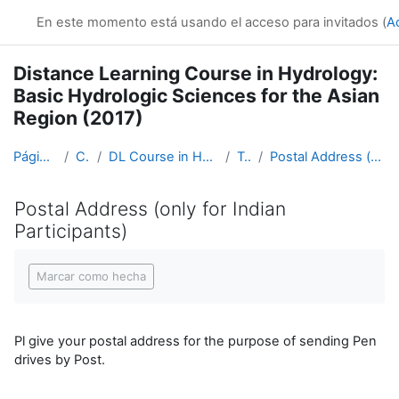
Salta al contenido principal
En este momento está usando el acceso para invitados (
A
Distance Learning Course in Hydrology:
Basic Hydrologic Sciences for the Asian
Region (2017)
Página Principal
Cursos
DL Course in Hydrology - Asia RA-II-2017
Topic 5
Postal Address (only for Indian Participants)
Postal Address (only for Indian
Participants)
Requisitos de finalización
Marcar como hecha
Pl give your postal address for the purpose of sending Pen
drives by Post.