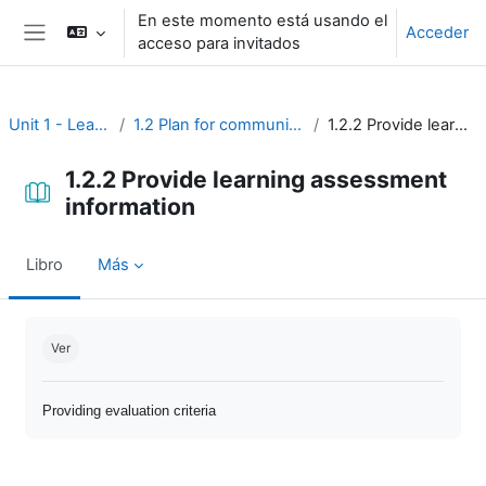
Salta al contenido principal
En este momento está usando el
Acceder
acceso para invitados
Panel lateral
Unit 1 - Learning environment
1.2 Plan for communication and learning assessment
1.2.2 Provide learning assessment information
1.2.2 Provide learning assessment
information
Libro
Más
Requisitos de finalización
Ver
Providing evaluation criteria