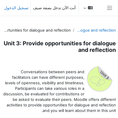
خطى إلى المحتوى الرئيسي
أنت الآن تدخل بصفة ضيف
تسجيل الدخول
واجهة جانبية
Unit 3: Provide opportunities for dialogue and reflection
Unit 3 - Dialogue and reflection
Unit 3: Provide opportunities for dialogue
and reflection
الخطوط العريضة للقسم
Conversations between peers and
facilitators can have different purposes,
levels of openness, visibility and timeliness.
Participants can take various roles in a
discussion, be evaluated for contributions or
be asked to evaluate their peers. Moodle offers different
activities to provide opportunities for dialogue and reflection
and you will learn about them in this unit.