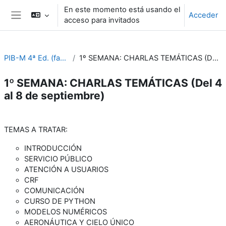
Salta al contenido principal
En este momento está usando el
Acceder
acceso para invitados
Panel lateral
PIB-M 4ª Ed. (fase práctica)
1º SEMANA: CHARLAS TEMÁTICAS (Del 4 al 8 de septiembre)
1º SEMANA: CHARLAS TEMÁTICAS (Del 4
al 8 de septiembre)
Perfilado de sección
TEMAS A TRATAR:
INTRODUCCIÓN
SERVICIO PÚBLICO
ATENCIÓN A USUARIOS
CRF
COMUNICACIÓN
CURSO DE PYTHON
MODELOS NUMÉRICOS
AERONÁUTICA Y CIELO ÚNICO