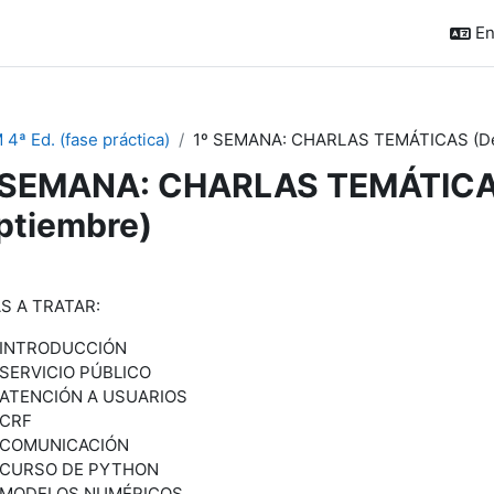
En
 4ª Ed. (fase práctica)
1º SEMANA: CHARLAS TEMÁTICAS (Del 
 SEMANA: CHARLAS TEMÁTICAS 
ptiembre)
ction outline
S A TRATAR:
INTRODUCCIÓN
SERVICIO PÚBLICO
ATENCIÓN A USUARIOS
CRF
COMUNICACIÓN
CURSO DE PYTHON
MODELOS NUMÉRICOS