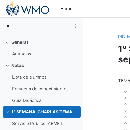
Skip to main content
Home
PIB-M
General
Collapse
1º
Anuncios
se
Notas
Collapse
Se
Lista de alumnos
TEMA
Encuesta de conocimientos
Guía Didáctica
1º SEMANA: CHARLAS TEMÁTICAS (Del 4 al 8 de septiembre)
Collapse
Servicio Público: AEMET