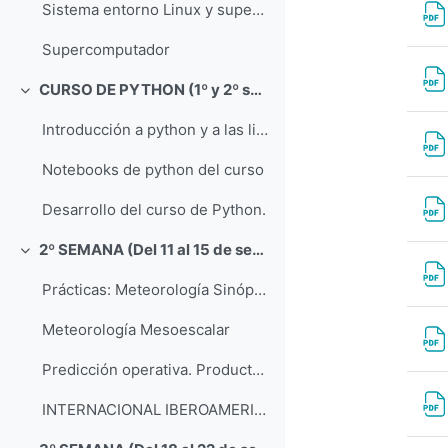
Sistema entorno Linux y supercomputador
Supercomputador
CURSO DE PYTHON (1º y 2º semana)
Collapse
Introducción a python y a las librerías científicas
Notebooks de python del curso
Desarrollo del curso de Python.
2º SEMANA (Del 11 al 15 de septiembre)
Collapse
Prácticas: Meteorología Sinóptica
Meteorología Mesoescalar
Predicción operativa. Productos y uso del EPS del ECMWF
INTERNACIONAL IBEROAMERICA 2023 MTG