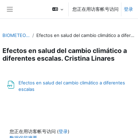
跳到主要内容
您正在用访客帐号访问
登录
停靠面板
BIOMETEOROLOGÍA
Efectos en salud del cambio climático a diferentes escalas. Cristina Linares
Efectos en salud del cambio climático a
diferentes escalas. Cristina Linares
章节大纲
Efectos en salud del cambio climático a diferentes
文件
escalas
您正在用访客帐号访问 (
登录
)
‎数据保留摘要‎