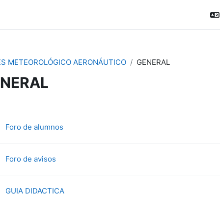
ES METEOROLÓGICO AERONÁUTICO
GENERAL
NERAL
ction outline
Форум
Foro de alumnos
Форум
Foro de avisos
Файл
GUIA DIDACTICA