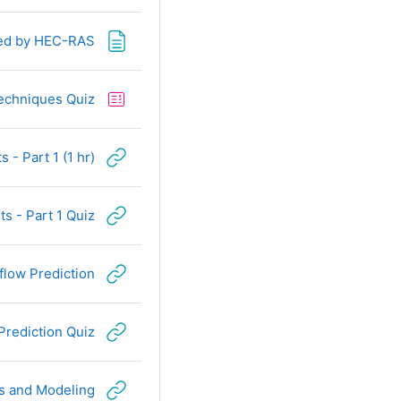
ted by HEC-RAS
Techniques Quiz
 - Part 1 (1 hr)
s - Part 1 Quiz
flow Prediction
Prediction Quiz
s and Modeling