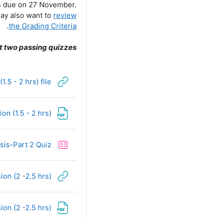
is due on 27 November.
may also want to
review
.
the Grading Criteria
t two passing quizzes:
.5 - 2 hrs) file
on (1.5 - 2 hrs)
sis-Part 2 Quiz
on (2 -2.5 hrs)
ion (2 -2.5 hrs)