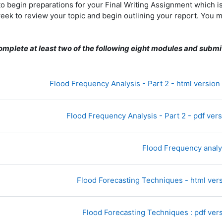
 to begin preparations for your Final Writing Assignment which 
eek to review your topic and begin outlining your report. You 
complete at least two of the following eight modules and submi
رابط الكتروني
Flood Frequency Analysis - Part 2 - html version (1
ملف
Flood Frequency Analysis - Part 2 - pdf versi
إختبار
Flood Frequency analy
رابط الكتروني
Flood Forecasting Techniques - html versi
ملف
Flood Forecasting Techniques : pdf vers