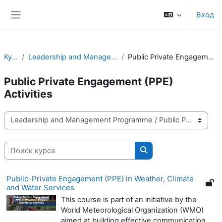
Перейти к основному содержанию
Вход
Боковая панель
Курсы
Leadership and Management Programme
Public Private Engagement (PPE) Activities
Public Private Engagement (PPE)
Activities
Категории курсов
Поиск курса
Поиск курса
Public-Private Engagement (PPE) in Weather, Climate
and Water Services
This course is part of an initiative by the
World Meteorological Organization (WMO)
aimed at building effective communication