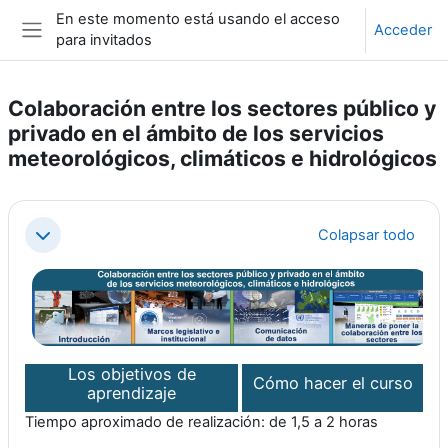
Salta al contenido principal
En este momento está usando el acceso
Acceder
para invitados
Panel lateral
Colaboración entre los sectores público y
privado en el ámbito de los servicios
meteorológicos, climáticos e hidrológicos
Perfilado de sección
Colapsar todo
Colapsar
Los objetivos de
Cómo hacer el curso
aprendizaje
Tiempo aproximado de realización: de 1,5 a 2 horas