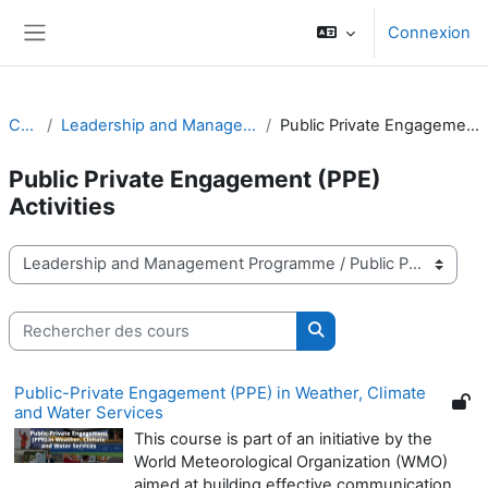
Passer au contenu principal
Connexion
Panneau latéral
Cours
Leadership and Management Programme
Public Private Engagement (PPE) Activities
Public Private Engagement (PPE)
Activities
Catégories de cours
Rechercher des cours
Rechercher des cours
Public-Private Engagement (PPE) in Weather, Climate
and Water Services
This course is part of an initiative by the
World Meteorological Organization (WMO)
aimed at building effective communication