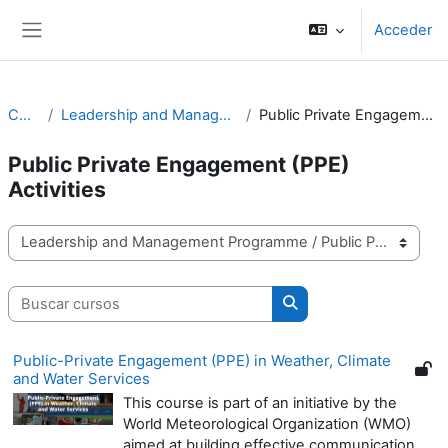
Salta al contenido principal
Acceder
Panel lateral
Cursos
Leadership and Management Programme
Public Private Engagement (PPE) Activities
Public Private Engagement (PPE)
Activities
Categorías
Buscar cursos
Buscar cursos
Public-Private Engagement (PPE) in Weather, Climate
and Water Services
This course is part of an initiative by the
World Meteorological Organization (WMO)
aimed at building effective communication