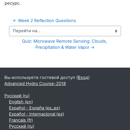
ресурс.
← Week 2 Reflection Questions
Перейти на...
Quiz: Microwave Remote Sensing: Clouds, 
Precipitation & Water Vapor →
Дополнительные блоки
Вы используете гостевой доступ (
Вход
)
Advanced Hydro Course-2018
Русский ‎(ru)‎
English ‎(en)‎
Español - España ‎(es_es)‎
Español - Internacional ‎(es)‎
Français ‎(fr)‎
Русский ‎(ru)‎