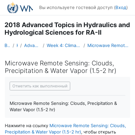
Перейти к основному содержанию
Вы используете гостевой доступ (
Вход
)
2018 Advanced Topics in Hydraulics and
Hydrological Sciences for RA-II
В начало
Курсы
Advanced Hydro Course-2018
Week 4: Climate Variability and Remote Sensing (9 - 15 April)
Microwave Remote Sensing: Clouds, Precipitation & Water Vapor (1.5-2 hr)
Microwave Remote Sensing: Clouds,
Precipitation & Water Vapor (1.5-2 hr)
Требуемые условия завершения
Отметить как выполненный
Microwave Remote Sensing: Clouds, Precipitation &
Water Vapor (1.5-2 hr)
Нажмите на ссылку
Microwave Remote Sensing: Clouds,
Precipitation & Water Vapor (1.5-2 hr)
, чтобы открыть