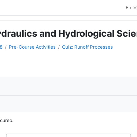
En es
raulics and Hydrological Scien
8
Pre-Course Activities
Quiz: Runoff Processes
ecurso.