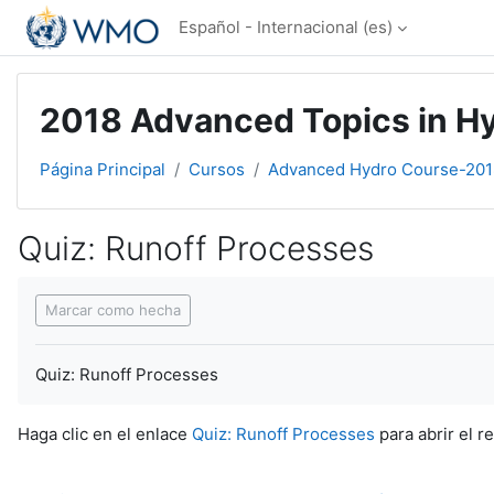
Salta al contenido principal
Español - Internacional ‎(es)‎
2018 Advanced Topics in Hyd
Página Principal
Cursos
Advanced Hydro Course-201
Quiz: Runoff Processes
Requisitos de finalización
Marcar como hecha
Quiz: Runoff Processes
Haga clic en el enlace
Quiz: Runoff Processes
para abrir el r