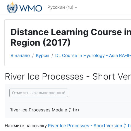
Перейти к основному содержанию
Русский ‎(ru)‎
Distance Learning Course in
Region (2017)
В начало
Курсы
DL Course in Hydrology - Asia RA-II
River Ice Processes - Short Vers
Требуемые условия завершения
Отметить как выполненный
River Ice Processes Module (1 hr)
Нажмите на ссылку
River Ice Processes - Short Version (1 h