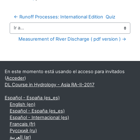
← Runoff Processes: International Edition  Quiz
Ir a...
Measurement of River Discharge ( pdf version ) →
Bloques suplementarios
En este momento está usando el acceso para invitados
(
Acceder
)
DL Course in Hydrology - Asia RA-II-2017
Español - España ‎(es_es)‎
English ‎(en)‎
Español - España ‎(es_es)‎
Español - Internacional ‎(es)‎
Français ‎(fr)‎
Русский ‎(ru)‎
العربية ‎(ar)‎