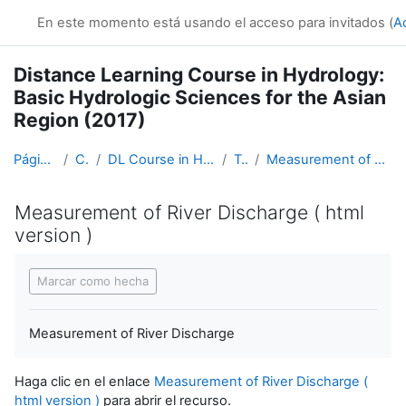
Salta al contenido principal
En este momento está usando el acceso para invitados (
A
Distance Learning Course in Hydrology:
Basic Hydrologic Sciences for the Asian
Region (2017)
Página Principal
Cursos
DL Course in Hydrology - Asia RA-II-2017
Topic 4
Measurement of River Discharge ( html version )
Measurement of River Discharge ( html
version )
Requisitos de finalización
Marcar como hecha
Measurement of River Discharge
Haga clic en el enlace
Measurement of River Discharge (
html version )
para abrir el recurso.