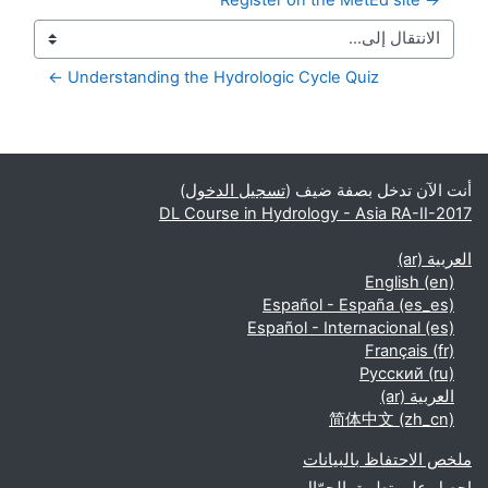
Understanding the Hydrologic Cycle Quiz ←
الكتل التكميلية
أنت الآن تدخل بصفة ضيف (
تسجيل الدخول
)
DL Course in Hydrology - Asia RA-II-2017
العربية ‎(ar)‎
English ‎(en)‎
Español - España ‎(es_es)‎
Español - Internacional ‎(es)‎
Français ‎(fr)‎
Русский ‎(ru)‎
العربية ‎(ar)‎
简体中文 ‎(zh_cn)‎
ملخص الاحتفاظ بالبيانات