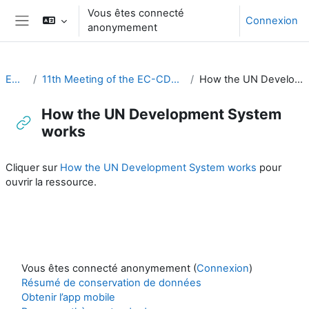
Passer au contenu principal
Vous êtes connecté
Connexion
anonymement
Panneau latéral
EC-CDP
11th Meeting of the EC-CDP (23 to 25 September 2025)
How the UN Development System works
How the UN Development System
works
Conditions d’achèvement
Cliquer sur
How the UN Development System works
pour
ouvrir la ressource.
Vous êtes connecté anonymement (
Connexion
)
Résumé de conservation de données
Obtenir l’app mobile