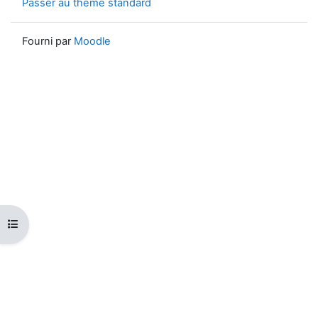
Passer au thème standard
Fourni par
Moodle
Ouvrir l’index du cours