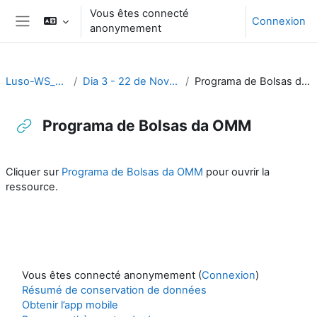
Passer au contenu principal
Vous êtes connecté
Connexion
anonymement
Panneau latéral
Luso-WS_2023
Dia 3 - 22 de Novembro
Programa de Bolsas da OMM
Programa de Bolsas da OMM
Conditions d’achèvement
Cliquer sur
Programa de Bolsas da OMM
pour ouvrir la
ressource.
Vous êtes connecté anonymement (
Connexion
)
Résumé de conservation de données
Obtenir l’app mobile