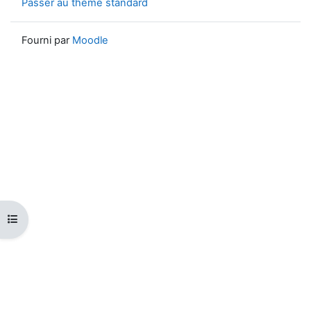
Passer au thème standard
Fourni par
Moodle
Ouvrir l’index du cours