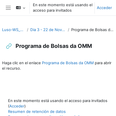
Salta al contenido principal
En este momento está usando el
Acceder
acceso para invitados
Panel lateral
Luso-WS_2023
Dia 3 - 22 de Novembro
Programa de Bolsas da OMM
Programa de Bolsas da OMM
Requisitos de finalización
Haga clic en el enlace
Programa de Bolsas da OMM
para abrir
el recurso.
En este momento está usando el acceso para invitados
(
Acceder
)
Resumen de retención de datos